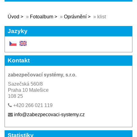
Úvod
»
Fotoalbum
»
Oprávnění
»
klist
Jazyky
Kontakt
zabezpečovací systémy, s.r.o.
Sazečská 560/8
Praha 10 Malešice
108 25
+420 266 021 119
info@zabezpecovaci-systemy.cz
Statistiky