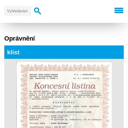
Oprávnění
klist