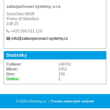
zabezpečovací systémy, s.r.o.
Sazečská 560/8
Praha 10 Malešice
108 25
+420 266 021 119
info@zabezpecovaci-systemy.cz
Statistiky
Celkem:
148781
Měsíc:
2452
Den:
109
Online:
1
© 2026 eStránky.cz
|
Tvorba webových stránek