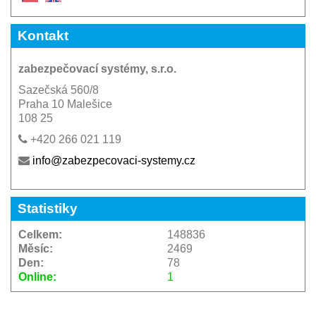
Kontakt
zabezpečovací systémy, s.r.o.
Sazečská 560/8
Praha 10 Malešice
108 25
+420 266 021 119
info@zabezpecovaci-systemy.cz
Statistiky
Celkem:
148836
Měsíc:
2469
Den:
78
Online:
1