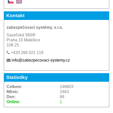
Kontakt
zabezpečovací systémy, s.r.o.
Sazečská 560/8
Praha 10 Malešice
108 25
+420 266 021 119
info@zabezpecovaci-systemy.cz
Statistiky
Celkem:
148803
Měsíc:
2463
Den:
88
Online:
1