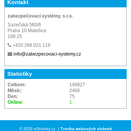
Kontakt
zabezpečovací systémy, s.r.o.
Sazečská 560/8
Praha 10 Malešice
108 25
+420 266 021 119
info@zabezpecovaci-systemy.cz
Statistiky
Celkem:
148827
Měsíc:
2466
Den:
75
Online:
1
© 2026 eStránky.cz
|
Tvorba webových stránek