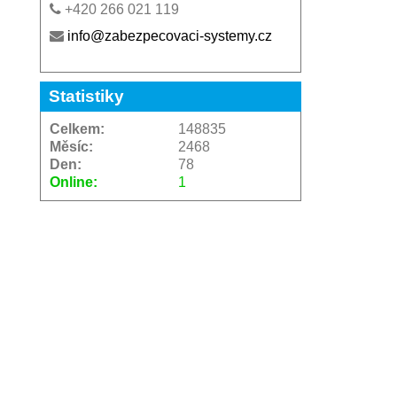
+420 266 021 119
info@zabezpecovaci-systemy.cz
Statistiky
Celkem:
148835
Měsíc:
2468
Den:
78
Online:
1