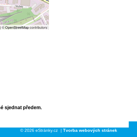
| ©
OpenStreetMap
contributors
né sjednat předem.
© 2026 eStránky.cz
|
Tvorba webových stránek