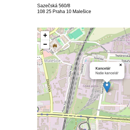
Sazečská 560/8
108 25 Praha 10 Malešice
+
−
×
Kancelář
Naše kancelář