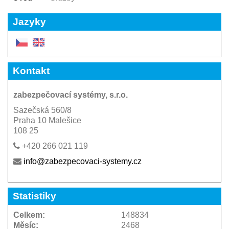
Jazyky
Kontakt
zabezpečovací systémy, s.r.o.
Sazečská 560/8
Praha 10 Malešice
108 25
+420 266 021 119
info@zabezpecovaci-systemy.cz
Statistiky
Celkem:
148834
Měsíc:
2468